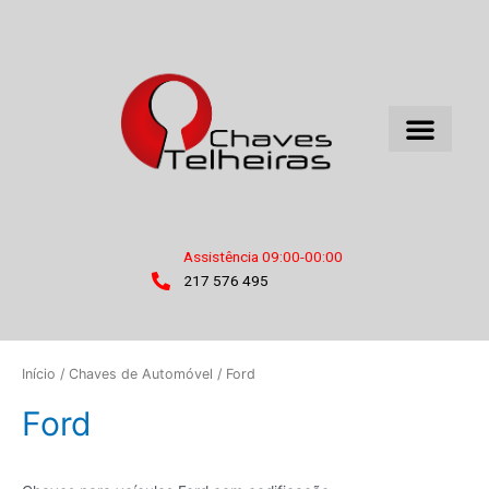
Skip
to
content
Assistência 09:00-00:00
217 576 495
Início
/
Chaves de Automóvel
/ Ford
Ford